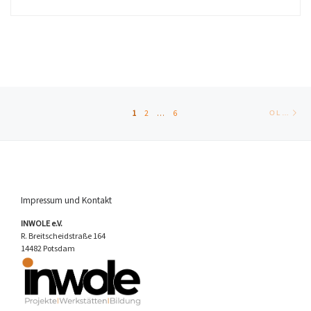
Posts navigation
Ol
1
2
…
6
OLDER POSTS
Impressum und Kontakt
INWOLE e.V.
R. Breitscheidstraße 164
14482 Potsdam