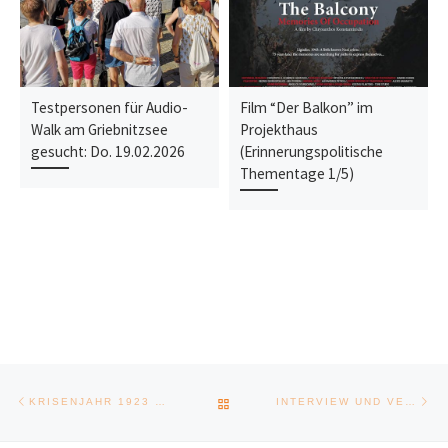
Testpersonen für Audio-
Film “Der Balkon” im
Walk am Griebnitzsee
Projekthaus
gesucht: Do. 19.02.2026
(Erinnerungspolitische
Thementage 1/5)
Post navigation
Previous post
Ne
BACK TO POST LIST
KRISENJAHR 1923 – VERANSTALTUNGSREIHE
INTERVIEW UND VERANSTALTUNGSANKÜNDIGUNG MIT PROF. DR. KARL-HEINRICH POHL – SACHSEN IM KRISENJAHR 1923